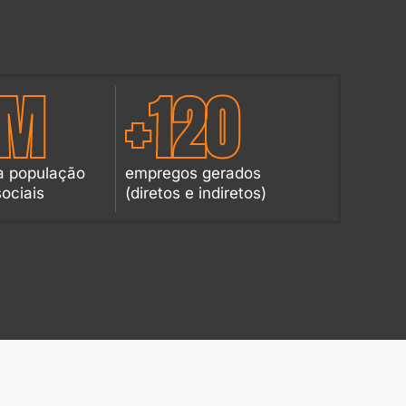
M
+
120
à população
empregos gerados
ociais
(diretos e indiretos)