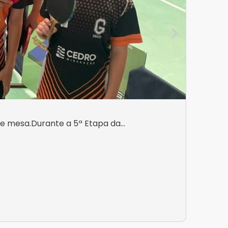
Orgulh
e mesa.Durante a 5ª Etapa da...
O Espor
Basquet
LER T