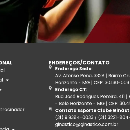
ONAL
ENDEREÇOS/CONTATO
Endereço Sede:
ial
Av. Afonso Pena, 3328 | Bairro Cr
al
Horizonte - MG | CEP: 30.130-009
Endereço CT:
Rua José Rodrigues Pereira, 411 | B
- Belo Horizonte - MG | CEP: 30
trocinador
Contato Esporte Clube Ginást
(31) 9 9384-0033 / (31) 3221-804
ginastico@ginastico.com.br
ncia